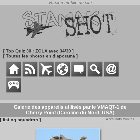
[ Top Quiz 30 : ZOLA avec 34/30 ]
[ Toutes les photos en diaporama ]
Galerie des appareils utilisés par le VMAQT-1 de
Cherry Point (Caroline du Nord, USA)
[ listing squadron ]
. . . 4 résultats trouvés . . .