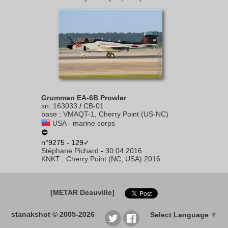
Grumman EA-6B Prowler
sn
:
163033
/
CB-01
base
:
VMAQT-1, Cherry Point (US-NC)
USA - marine corps
n°9275 - 129✓
Stéphane Pichard
-
30.04.2016
KNKT
:
Cherry Point (NC, USA) 2016
[METAR Deauville]
stanakshot © 2005-2026
Select Language
▼