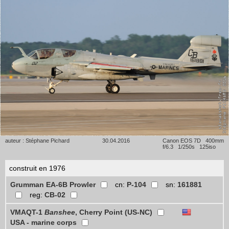
auteur : Stéphane Pichard
30.04.2016
Canon EOS 7D 400mm
f/6.3 1/250s 125iso
construit en 1976
Grumman EA-6B Prowler
cn:
P-104
sn:
161881
reg:
CB-02
VMAQT-1
Banshee
, Cherry Point (US-NC)
USA - marine corps