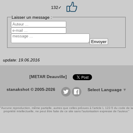
132✓
Laisser un message :
update: 19.06.2016
[METAR Deauville]
stanakshot © 2005-2026
Select Language
▼
"Aucune reproduction, même partielle, autres que celles prévues à l'article L 122-5 du code de la
propriété intellectuelle, ne peut être faite de ce site sans l'autorisation expresse de l'auteur."