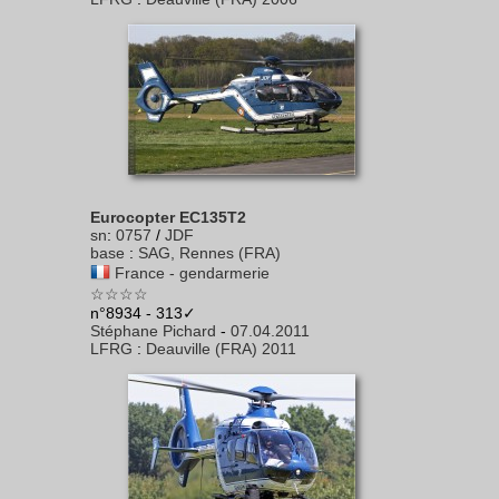
Eurocopter EC135T2
sn
:
0757
/
JDF
base
:
SAG, Rennes (FRA)
France - gendarmerie
☆☆☆☆
n°8934 - 313✓
Stéphane Pichard
-
07.04.2011
LFRG
:
Deauville (FRA) 2011