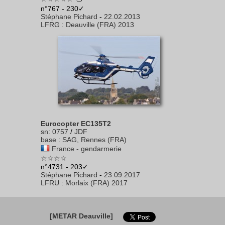
n°767 - 230✓
Stéphane Pichard
-
22.02.2013
LFRG
:
Deauville (FRA) 2013
Eurocopter EC135T2
sn
:
0757
/
JDF
base
:
SAG, Rennes (FRA)
France - gendarmerie
☆☆☆☆
n°4731 - 203✓
Stéphane Pichard
-
23.09.2017
LFRU
:
Morlaix (FRA) 2017
[METAR Deauville]