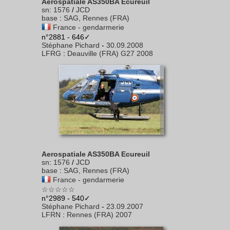
Aerospatiale AS350BA Ecureuil
sn
:
1576
/
JCD
base
:
SAG, Rennes (FRA)
France - gendarmerie
n°2881 - 646✓
Stéphane Pichard
-
30.09.2008
LFRG
:
Deauville (FRA) G27 2008
Aerospatiale AS350BA Ecureuil
sn
:
1576
/
JCD
base
:
SAG, Rennes (FRA)
France - gendarmerie
☆☆☆☆☆
n°2989 - 540✓
Stéphane Pichard
-
23.09.2007
LFRN
:
Rennes (FRA) 2007