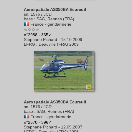
Aerospatiale AS350BA Ecureuil
sn
:
1576
/
JCD
base
:
SAG, Rennes (FRA)
France - gendarmerie
☆☆☆☆
n°2988 - 365✓
Stéphane Pichard
-
15.10.2009
LFRG
:
Deauville (FRA) 2009
Aerospatiale AS350BA Ecureuil
sn
:
1576
/
JCD
base
:
SAG, Rennes (FRA)
France - gendarmerie
n°2570 - 396✓
Stéphane Pichard
-
12.09.2007
LFRG
:
Deauville (FRA) 2006