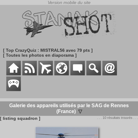
[ Top CrazyQuiz : MISTRAL56 avec 79 pts ]
[ Toutes les photos en diaporama ]
Galerie des appareils utilisés par le SAG de Rennes
(France)
▽
[ listing squadron ]
. . . 10 résultats trouvés . . .