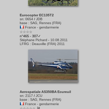
Eurocopter EC135T2
sn
:
0654
/
JDB
base
:
SAG, Rennes (FRA)
France - gendarmerie
☆☆☆☆
n°465 - 307✓
Stéphane Pichard
-
10.08.2011
LFRG
:
Deauville (FRA) 2011
Aerospatiale AS350BA Ecureuil
sn
:
2117
/
JCU
base
:
SAG, Rennes (FRA)
France - gendarmerie
☆☆☆☆☆