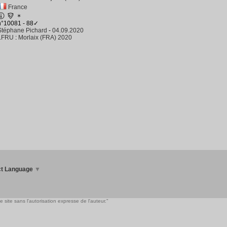
France
✶
n°10081 - 88✓
Stéphane Pichard
-
04.09.2020
LFRU
:
Morlaix (FRA) 2020
ct Language
▼
 site sans l'autorisation expresse de l'auteur."