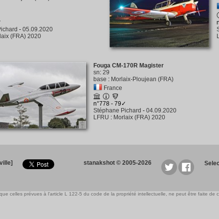
✓
ichard
-
05.09.2020
laix (FRA) 2020
Fouga CM-170R Magister
sn
:
29
base
:
Morlaix-Ploujean (FRA)
France
n°778 - 79✓
Stéphane Pichard
-
04.09.2020
LFRU
:
Morlaix (FRA) 2020
ille]
stanakshot © 2005-2026
Sele
e celles prévues à l'article L 122-5 du code de la propriété intellectuelle, ne peut être faite de ce