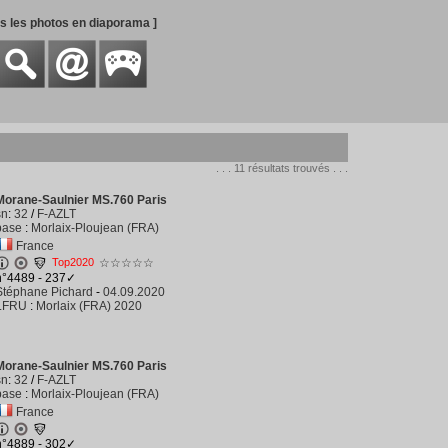
es les photos en diaporama ]
. . . 11 résultats trouvés . . .
Morane-Saulnier MS.760 Paris
sn
:
32
/
F-AZLT
base
:
Morlaix-Ploujean (FRA)
France
Top2020
☆☆☆☆☆
n°4489 - 237✓
Stéphane Pichard
-
04.09.2020
LFRU
:
Morlaix (FRA) 2020
Morane-Saulnier MS.760 Paris
sn
:
32
/
F-AZLT
base
:
Morlaix-Ploujean (FRA)
France
n°4889 - 302✓