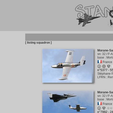
[ listing squadron ]
Morane-Sau
sn
:
32
/
F-A
base
:
Morl
France
n°5377 - 
Stéphane P
LFRN
:
Ren
Morane-Sau
sn
:
32
/
F-A
base
:
Morl
France
☆☆
n°7992 - 