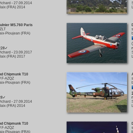
ichard
-
27.09.2014
laix (FRA) 2014
lnier MS.760 Paris
ZLT
aix-Ploujean (FRA)
 228✓
ichard
-
23.09.2017
laix (FRA) 2017
and Chipmunk T10
/
F-AZQZ
aix-Ploujean (FRA)
128✓
ichard
-
27.09.2014
laix (FRA) 2014
and Chipmunk T10
/
F-AZQZ
aix-Ploujean (FRA)