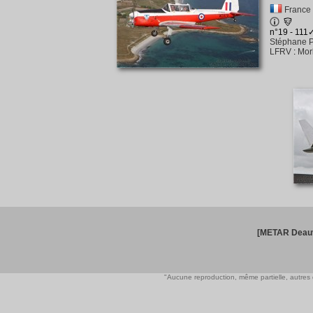
France
n°19 - 111
Stéphane P
LFRV
:
Mor
[METAR Deauv
"Aucune reproduction, même partielle, autres qu