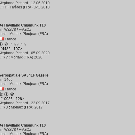
Stéphane Pichard
-
12.06.2010
LFTH
:
Hyères (FRA) JPO 2010
De Havilland Chipmunk T10
sn
:
WZ878
/
F-AZQZ
base
:
Morlaix-Ploujean (FRA)
France
☆☆☆☆☆
n°4482 - 107✓
Stéphane Pichard
-
05.09.2020
LFRV
:
Morlaix (FRA) 2020
Aerospatiale SA341F Gazelle
sn
:
1466
base
:
Morlaix-Ploujean (FRA)
France
n°10086 - 128✓
Stéphane Pichard
-
22.09.2017
LFRU
:
Morlaix (FRA) 2017
De Havilland Chipmunk T10
sn
:
WZ878
/
F-AZQZ
base
:
Morlaix-Ploujean (FRA)