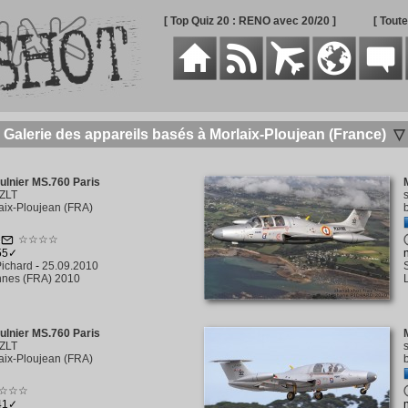
[ Top Quiz 20 : RENO avec 20/20 ]
[ Tout
Galerie des appareils basés à Morlaix-Ploujean (France)
▽
lnier MS.760 Paris
ZLT
aix-Ploujean (FRA)
1
☆☆☆☆
555✓
ichard
-
25.09.2010
nes (FRA) 2010
lnier MS.760 Paris
ZLT
aix-Ploujean (FRA)
☆☆☆
241✓