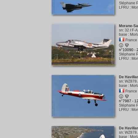
Stéphane P
LFRU
:
Mor
Morane-Sau
sn
:
32
/
F-A
base
:
Morl
France
n°10090 -
Stéphane P
LFRU
:
Mor
De Havill
sn
:
WZ878
base
:
Morl
France
n°7987 - 
Stéphane P
LFRU
:
Mor
De Havill
sn
:
WZ878
base
:
Morl