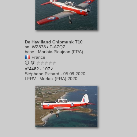
De Havilland Chipmunk T10
sn
:
WZ878
/
F-AZQZ
base
:
Morlaix-Ploujean (FRA)
France
☆☆☆☆☆
n°4482 - 107✓
Stéphane Pichard
-
05.09.2020
LFRV
:
Morlaix (FRA) 2020