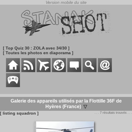
[ Top Quiz 30 : ZOLA avec 34/30 ]
[ Toutes les photos en diaporama ]
Galerie des appareils utilisés par la Flottille 36F de
Hyères (France)
▽
[ listing squadron ]
. . . 7 résultats trouvés . . .