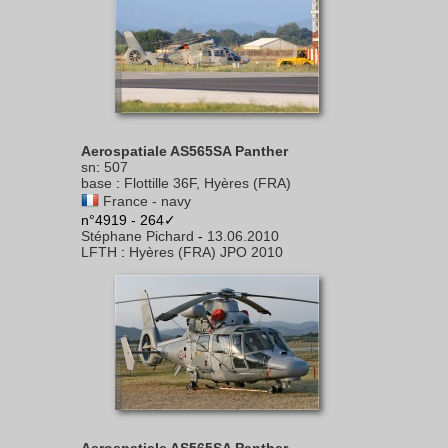
Aerospatiale AS565SA Panther
sn
:
507
base
:
Flottille 36F, Hyères (FRA)
France - navy
n°4919 - 264✓
Stéphane Pichard
-
13.06.2010
LFTH
:
Hyères (FRA) JPO 2010