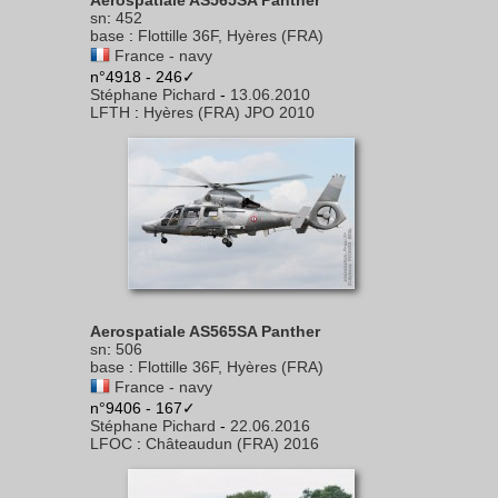
Aerospatiale AS565SA Panther
sn
:
452
base
:
Flottille 36F, Hyères (FRA)
France - navy
n°4918 - 246✓
Stéphane Pichard
-
13.06.2010
LFTH
:
Hyères (FRA) JPO 2010
Aerospatiale AS565SA Panther
sn
:
506
base
:
Flottille 36F, Hyères (FRA)
France - navy
n°9406 - 167✓
Stéphane Pichard
-
22.06.2016
LFOC
:
Châteaudun (FRA) 2016