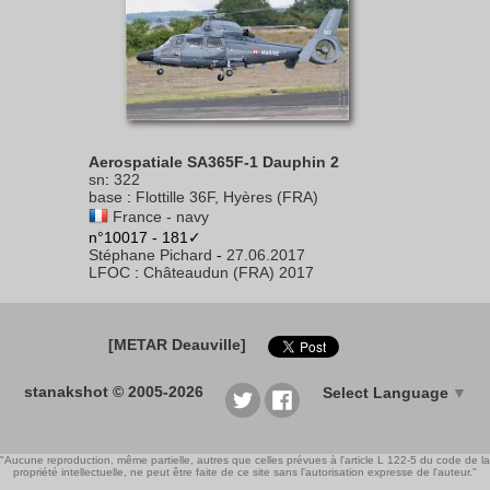
Aerospatiale SA365F-1 Dauphin 2
sn
:
322
base
:
Flottille 36F, Hyères (FRA)
France - navy
n°10017 - 181✓
Stéphane Pichard
-
27.06.2017
LFOC
:
Châteaudun (FRA) 2017
[METAR Deauville]
stanakshot © 2005-2026
Select Language
▼
"Aucune reproduction, même partielle, autres que celles prévues à l'article L 122-5 du code de la
propriété intellectuelle, ne peut être faite de ce site sans l'autorisation expresse de l'auteur."