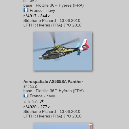
sn
:
362
base
:
Flottille 36F, Hyères (FRA)
France - navy
n°4917 - 344✓
Stéphane Pichard
-
13.06.2010
LFTH
:
Hyères (FRA) JPO 2010
Aerospatiale AS565SA Panther
sn
:
522
base
:
Flottille 36F, Hyères (FRA)
France - navy
☆☆☆☆
n°4920 - 277✓
Stéphane Pichard
-
13.06.2010
LFTH
:
Hyères (FRA) JPO 2010