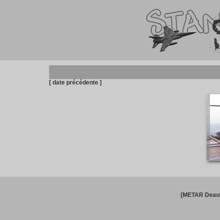
[ date précédente ]
[METAR Deauv