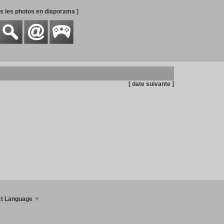
es les photos en diaporama ]
[ date suivante ]
ct Language
▼