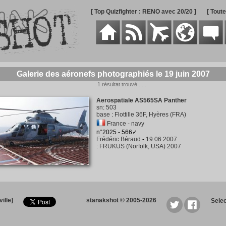
[ Top Quizfighter : RENO avec 20/20 ]
[ Tout
Galerie des aéronefs photographiés le 19 juin 2007
. . . 1 résultat trouvé . . .
Aerospatiale AS565SA Panther
sn
:
503
base
:
Flottille 36F, Hyères (FRA)
France - navy
n°2025 - 566✓
Frédéric Béraud
-
19.06.2007
:
FRUKUS (Norfolk, USA) 2007
ille]
stanakshot © 2005-2026
Sele