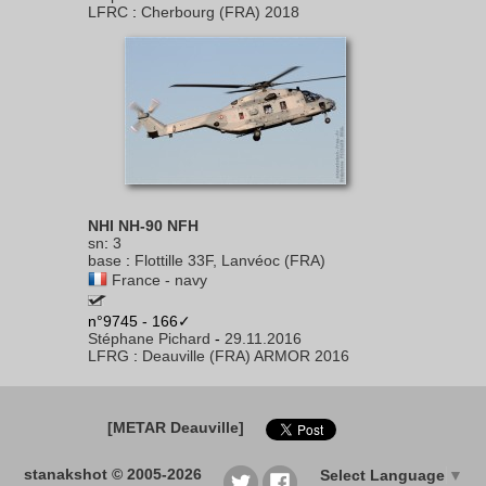
LFRC
:
Cherbourg (FRA) 2018
NHI NH-90 NFH
sn
:
3
base
:
Flottille 33F, Lanvéoc (FRA)
France - navy
n°9745 - 166✓
Stéphane Pichard
-
29.11.2016
LFRG
:
Deauville (FRA) ARMOR 2016
[METAR Deauville]
stanakshot © 2005-2026
Select Language
▼