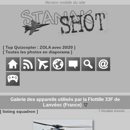
[ Top Quizcopter : ZOLA avec 20/20 ]
[ Toutes les photos en diaporama ]
Galerie des appareils utilisés par la Flottille 33F de
Lanvéoc (France)
▽
[ listing squadron ]
. . . 7 résultats trouvés . . .