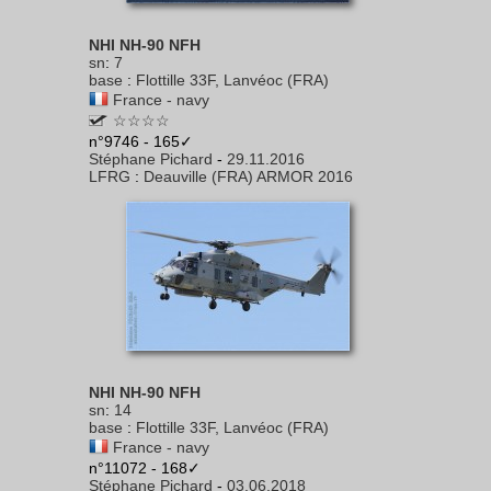
NHI NH-90 NFH
sn
:
7
base
:
Flottille 33F, Lanvéoc (FRA)
France - navy
☆☆☆☆
n°9746 - 165✓
Stéphane Pichard
-
29.11.2016
LFRG
:
Deauville (FRA) ARMOR 2016
NHI NH-90 NFH
sn
:
14
base
:
Flottille 33F, Lanvéoc (FRA)
France - navy
n°11072 - 168✓
Stéphane Pichard
-
03.06.2018