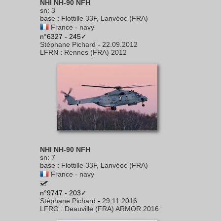
NHI NH-90 NFH
sn
:
3
base
:
Flottille 33F, Lanvéoc (FRA)
France - navy
n°6327 - 245✓
Stéphane Pichard
-
22.09.2012
LFRN
:
Rennes (FRA) 2012
NHI NH-90 NFH
sn
:
7
base
:
Flottille 33F, Lanvéoc (FRA)
France - navy
n°9747 - 203✓
Stéphane Pichard
-
29.11.2016
LFRG
:
Deauville (FRA) ARMOR 2016