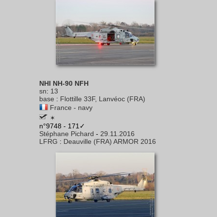
NHI NH-90 NFH
sn
:
13
base
:
Flottille 33F, Lanvéoc (FRA)
France - navy
✶
n°9748 - 171✓
Stéphane Pichard
-
29.11.2016
LFRG
:
Deauville (FRA) ARMOR 2016