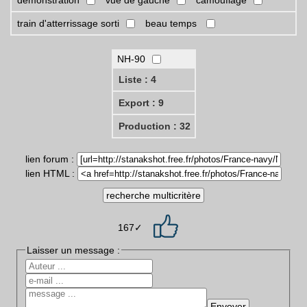
démonstration
vue de gauche
camouflage
train d'atterrissage sorti
beau temps
NH-90
Liste : 4
Export : 9
Production : 32
lien forum :
lien HTML :
167✓
Laisser un message :