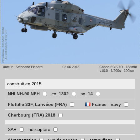
auteur : Stéphane Pichard
03.06.2018
Canon EOS 7D 188mm
f/10.0 1/200s 100iso
construit en 2015
NHI NH-90 NFH
cn:
1302
sn:
14
Flottille 33F, Lanvéoc (FRA)
France - navy
Cherbourg (FRA) 2018
SAR
hélicoptère