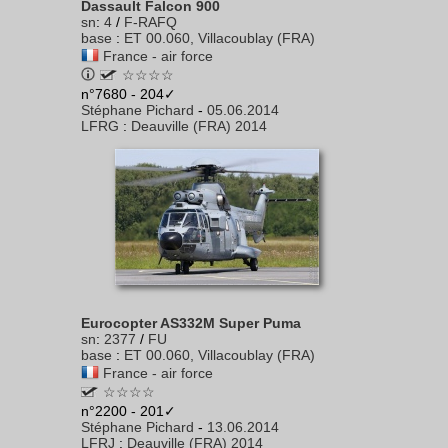
Dassault Falcon 900
sn
:
4
/
F-RAFQ
base
:
ET 00.060, Villacoublay (FRA)
France - air force
☆☆☆☆
n°7680 - 204✓
Stéphane Pichard
-
05.06.2014
LFRG
:
Deauville (FRA) 2014
Eurocopter AS332M Super Puma
sn
:
2377
/
FU
base
:
ET 00.060, Villacoublay (FRA)
France - air force
☆☆☆☆
n°2200 - 201✓
Stéphane Pichard
-
13.06.2014
LFRJ
:
Deauville (FRA) 2014