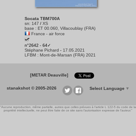
Socata TBM700A
sn
:
147
/
XS
base
:
ET 00.060, Villacoublay (FRA)
France - air force
n°2642 - 64✓
Stéphane Pichard
-
17.05.2021
LFBM
:
Mont-de-Marsan (FRA) 2021
[METAR Deauville]
stanakshot © 2005-2026
Select Language
▼
"Aucune reproduction, même partielle, autres que celles prévues à l'article L 122-5 du code de la
propriété intellectuelle, ne peut être faite de ce site sans l'autorisation expresse de l'auteur."