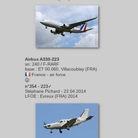
Airbus A330-223
sn
:
240
/
F-RARF
base
:
ET 00.060, Villacoublay (FRA)
France - air force
n°354 - 223✓
Stéphane Pichard
-
22.04.2014
LFOE
:
Evreux (FRA) 2014