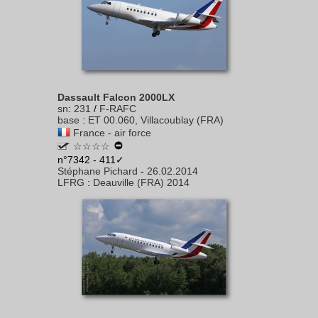
Dassault Falcon 2000LX
sn
:
231
/
F-RAFC
base
:
ET 00.060, Villacoublay (FRA)
France - air force
☆☆☆☆
n°7342 - 411✓
Stéphane Pichard
-
26.02.2014
LFRG
:
Deauville (FRA) 2014