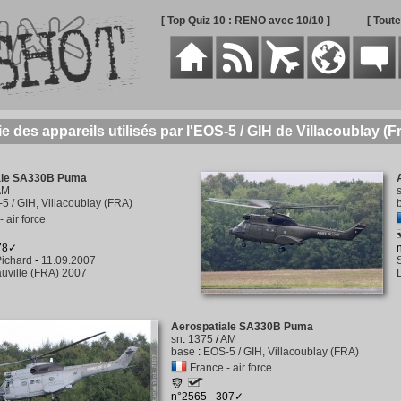
[ Top Quiz 10 : RENO avec 10/10 ]
[ Tout
ie des appareils utilisés par l'EOS-5 / GIH de Villacoublay (F
ale SA330B Puma
AM
5 / GIH, Villacoublay (FRA)
 air force
478✓
ichard
-
11.09.2007
uville (FRA) 2007
Aerospatiale SA330B Puma
sn
:
1375
/
AM
base
:
EOS-5 / GIH, Villacoublay (FRA)
France - air force
n°2565 - 307✓