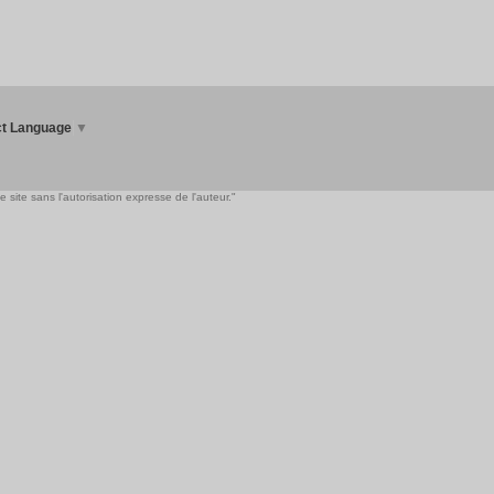
ct Language
▼
 site sans l'autorisation expresse de l'auteur."