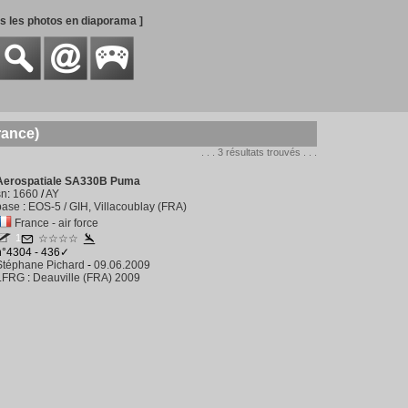
es les photos en diaporama ]
rance)
. . . 3 résultats trouvés . . .
Aerospatiale SA330B Puma
sn
:
1660
/
AY
base
:
EOS-5 / GIH, Villacoublay (FRA)
France - air force
1
☆☆☆☆
n°4304 - 436✓
Stéphane Pichard
-
09.06.2009
LFRG
:
Deauville (FRA) 2009