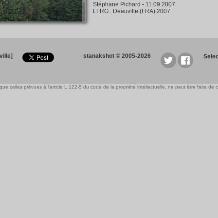
Stéphane Pichard
-
11.09.2007
LFRG
:
Deauville (FRA) 2007
ille]
stanakshot © 2005-2026
Sele
e celles prévues à l'article L 122-5 du code de la propriété intellectuelle, ne peut être faite de ce