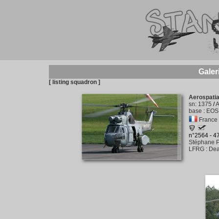
Galer
[ listing squadron ]
Aerospati
sn
:
1375
/
base
:
EOS-
France -
n°2564 - 
Stéphane P
LFRG
:
Dea