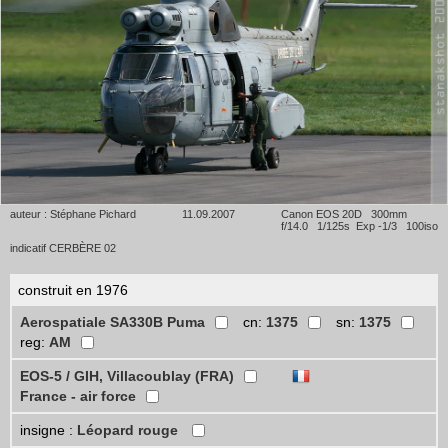
auteur : Stéphane Pichard
11.09.2007
Canon EOS 20D 300mm
f/14.0 1/125s Exp -1/3 100iso
indicatif CERBÈRE 02
construit en 1976
Aerospatiale SA330B Puma
cn:
1375
sn:
1375
reg:
AM
EOS-5 / GIH, Villacoublay (FRA)
France - air force
insigne :
Léopard rouge