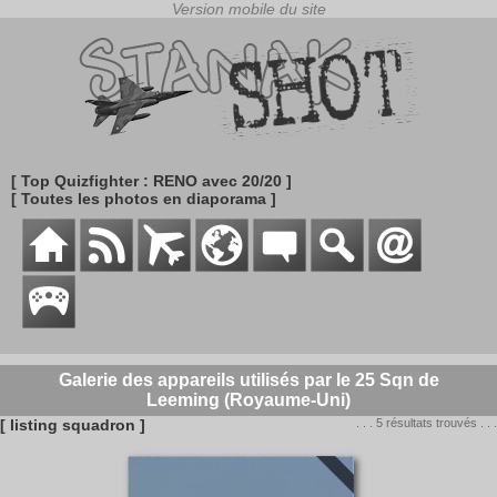
[ Top Quizfighter : RENO avec 20/20 ]
[ Toutes les photos en diaporama ]
Galerie des appareils utilisés par le 25 Sqn de
Leeming (Royaume-Uni)
[ listing squadron ]
. . . 5 résultats trouvés . . .