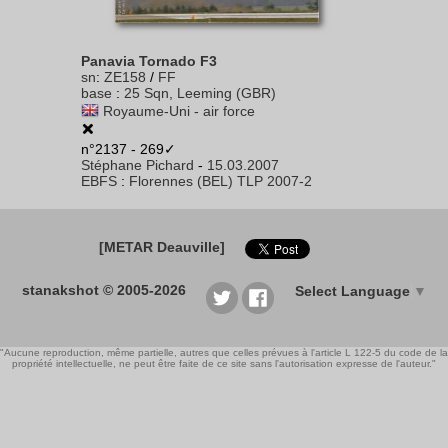
Panavia Tornado F3
sn
:
ZE158
/
FF
base
:
25 Sqn, Leeming (GBR)
Royaume-Uni - air force
n°2137 - 269✓
Stéphane Pichard
-
15.03.2007
EBFS
:
Florennes (BEL) TLP 2007-2
[METAR Deauville]
stanakshot © 2005-2026
Select Language
▼
"Aucune reproduction, même partielle, autres que celles prévues à l'article L 122-5 du code de la
propriété intellectuelle, ne peut être faite de ce site sans l'autorisation expresse de l'auteur."