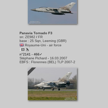
Panavia Tornado F3
sn
:
ZE982
/
FR
base
:
25 Sqn, Leeming (GBR)
Royaume-Uni - air force
1
n°2141 - 466✓
Stéphane Pichard
-
16.03.2007
EBFS
:
Florennes (BEL) TLP 2007-2