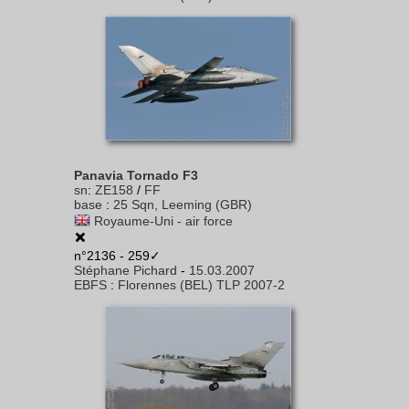
Panavia Tornado F3
sn
:
ZE158
/
FF
base
:
25 Sqn, Leeming (GBR)
Royaume-Uni - air force
n°2136 - 259✓
Stéphane Pichard
-
15.03.2007
EBFS
:
Florennes (BEL) TLP 2007-2