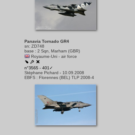
Panavia Tornado GR4
sn
:
ZD748
base
:
2 Sqn, Marham (GBR)
Royaume-Uni - air force
n°3565 - 401✓
Stéphane Pichard
-
10.09.2008
EBFS
:
Florennes (BEL) TLP 2008-4