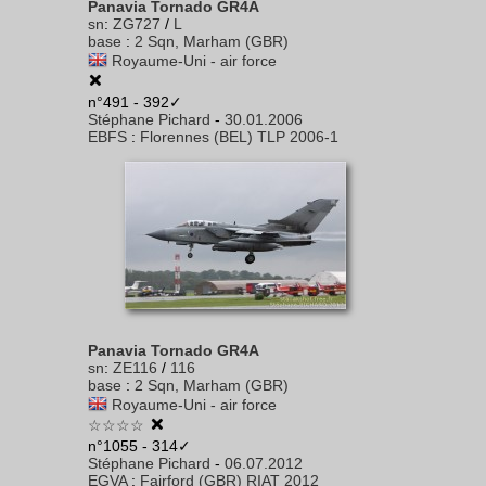
Panavia Tornado GR4A
sn
:
ZG727
/
L
base
:
2 Sqn, Marham (GBR)
Royaume-Uni - air force
n°491 - 392✓
Stéphane Pichard
-
30.01.2006
EBFS
:
Florennes (BEL) TLP 2006-1
Panavia Tornado GR4A
sn
:
ZE116
/
116
base
:
2 Sqn, Marham (GBR)
Royaume-Uni - air force
☆☆☆☆
n°1055 - 314✓
Stéphane Pichard
-
06.07.2012
EGVA
:
Fairford (GBR) RIAT 2012