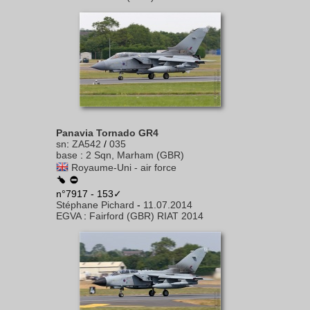
Panavia Tornado GR4
sn
:
ZA542
/
035
base
:
2 Sqn, Marham (GBR)
Royaume-Uni - air force
n°7917 - 153✓
Stéphane Pichard
-
11.07.2014
EGVA
:
Fairford (GBR) RIAT 2014