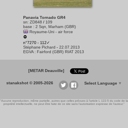
Panavia Tornado GR4
sn
:
ZD848
/
109
base
:
2 Sqn, Marham (GBR)
Royaume-Uni - air force
n°7270 - 112✓
Stéphane Pichard
-
22.07.2013
EGVA
:
Fairford (GBR) RIAT 2013
[METAR Deauville]
stanakshot © 2005-2026
Select Language
▼
"Aucune reproduction, même partielle, autres que celles prévues à l'article L 122-5 du code de la
propriété intellectuelle, ne peut être faite de ce site sans l'autorisation expresse de l'auteur."