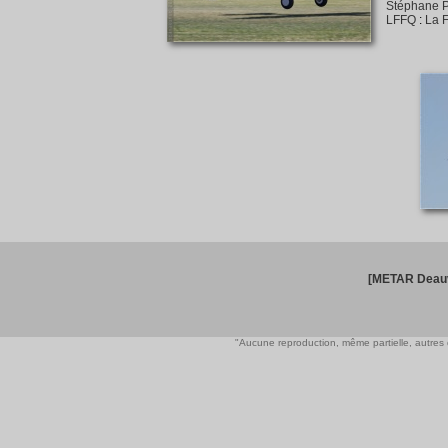
Stéphane P
LFFQ
:
La F
[METAR Deauv
"Aucune reproduction, même partielle, autres qu