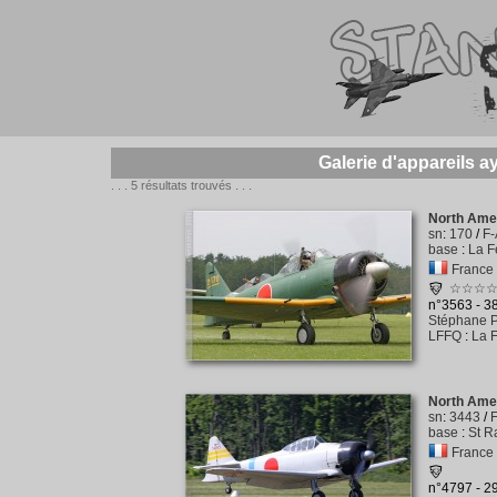
Galerie d'appareils 
. . . 5 résultats trouvés . . .
North Ame
sn
:
170
/
F
base
:
La F
France
☆☆☆
n°3563 - 
Stéphane P
LFFQ
:
La F
North Ame
sn
:
3443
/
base
:
St R
France
n°4797 - 