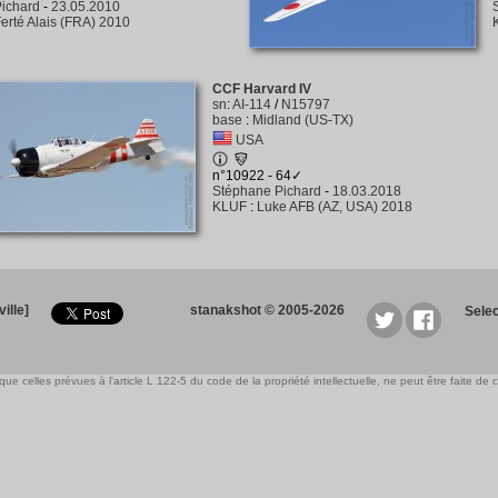
ichard
-
23.05.2010
erté Alais (FRA) 2010
CCF Harvard IV
sn
:
AI-114
/
N15797
base
:
Midland (US-TX)
USA
n°10922 - 64✓
Stéphane Pichard
-
18.03.2018
KLUF
:
Luke AFB (AZ, USA) 2018
ille]
stanakshot © 2005-2026
Sele
e celles prévues à l'article L 122-5 du code de la propriété intellectuelle, ne peut être faite de ce