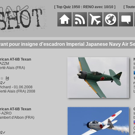
[ Top Quiz 1950 : RENO avec 10/10 ]
[ Tout
ayant pour insigne d'escadron Imperial Japanese Navy Air Se
rican AT-6B Texan
-AZZM
erté Alais (FRA)
☆☆
382✓
ichard
-
01.06.2008
erté Alais (FRA) 2008
rican AT-6B Texan
F-AZRO
ambert d'Albon (FRA)
292✓