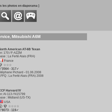
es les photos en diaporama ]
rvice, Mitsubishi A6M
North American AT-6B Texan
sn
:
170
/
F-AZZM
base
:
La Ferté Alais (FRA)
France
☆☆☆
n°3564 - 317✓
Stéphane Pichard
-
01.06.2008
LFFQ
:
La Ferté Alais (FRA) 2008
CCF Harvard IV
sn
:
AI-113
/
N15799
base
:
Midland (US-TX)
USA
☆☆☆☆
n°8073 - 119✓