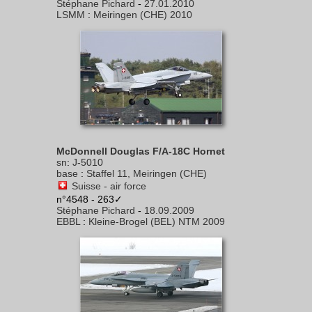
Stéphane Pichard
-
27.01.2010
LSMM
:
Meiringen (CHE) 2010
McDonnell Douglas F/A-18C Hornet
sn
:
J-5010
base
:
Staffel 11, Meiringen (CHE)
Suisse - air force
n°4548 - 263✓
Stéphane Pichard
-
18.09.2009
EBBL
:
Kleine-Brogel (BEL) NTM 2009