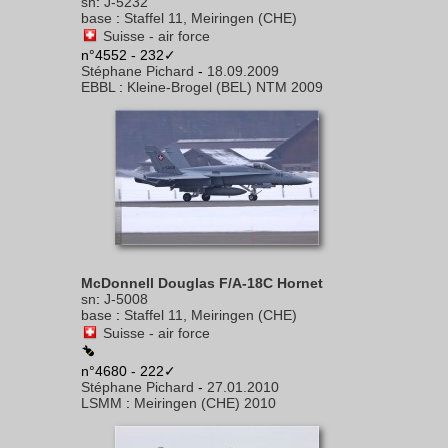
sn
:
J-5232
base
:
Staffel 11, Meiringen (CHE)
Suisse - air force
n°4552 - 232✓
Stéphane Pichard
-
18.09.2009
EBBL
:
Kleine-Brogel (BEL) NTM 2009
McDonnell Douglas F/A-18C Hornet
sn
:
J-5008
base
:
Staffel 11, Meiringen (CHE)
Suisse - air force
n°4680 - 222✓
Stéphane Pichard
-
27.01.2010
LSMM
:
Meiringen (CHE) 2010