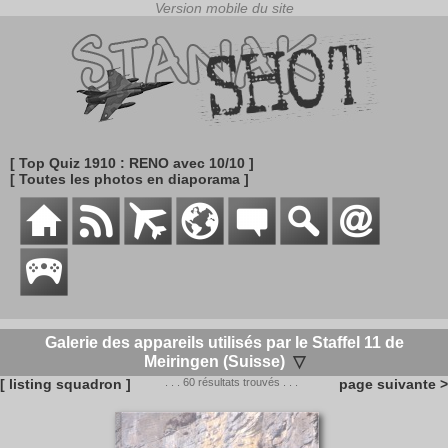
[ Top Quiz 1910 : RENO avec 10/10 ]
[ Toutes les photos en diaporama ]
Galerie des appareils utilisés par le Staffel 11 de
Meiringen (Suisse)
▽
[ listing squadron ]
. . . 60 résultats trouvés . . .
page suivante >