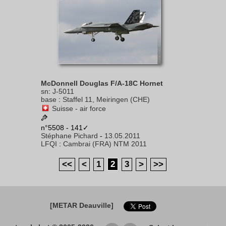
McDonnell Douglas F/A-18C Hornet
sn
:
J-5011
base
:
Staffel 11, Meiringen (CHE)
Suisse - air force
n°5508 - 141✓
Stéphane Pichard
-
13.05.2011
LFQI
:
Cambrai (FRA) NTM 2011
<<
<
1
2
3
>
>>
[METAR Deauville]