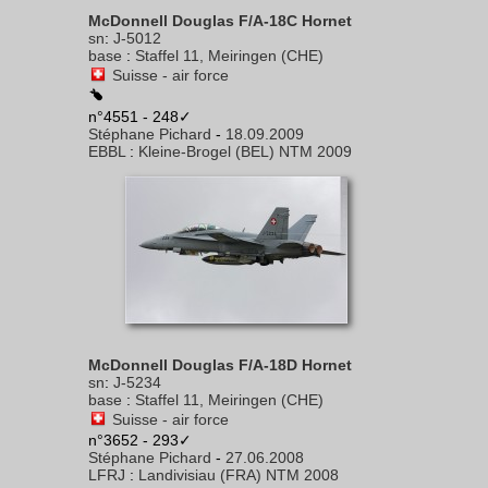
McDonnell Douglas F/A-18C Hornet
sn
:
J-5012
base
:
Staffel 11, Meiringen (CHE)
Suisse - air force
n°4551 - 248✓
Stéphane Pichard
-
18.09.2009
EBBL
:
Kleine-Brogel (BEL) NTM 2009
McDonnell Douglas F/A-18D Hornet
sn
:
J-5234
base
:
Staffel 11, Meiringen (CHE)
Suisse - air force
n°3652 - 293✓
Stéphane Pichard
-
27.06.2008
LFRJ
:
Landivisiau (FRA) NTM 2008