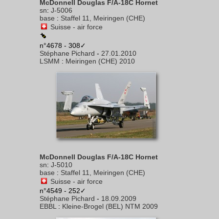
McDonnell Douglas F/A-18C Hornet
sn
:
J-5006
base
:
Staffel 11, Meiringen (CHE)
Suisse - air force
n°4678 - 308✓
Stéphane Pichard
-
27.01.2010
LSMM
:
Meiringen (CHE) 2010
McDonnell Douglas F/A-18C Hornet
sn
:
J-5010
base
:
Staffel 11, Meiringen (CHE)
Suisse - air force
n°4549 - 252✓
Stéphane Pichard
-
18.09.2009
EBBL
:
Kleine-Brogel (BEL) NTM 2009