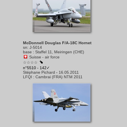
McDonnell Douglas F/A-18C Hornet
sn
:
J-5014
base
:
Staffel 11, Meiringen (CHE)
Suisse - air force
☆☆☆☆
n°5510 - 142✓
Stéphane Pichard
-
16.05.2011
LFQI
:
Cambrai (FRA) NTM 2011