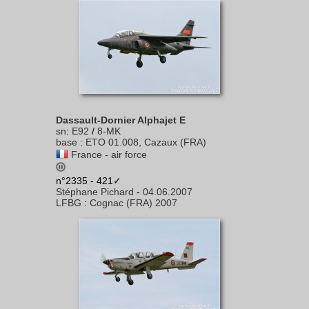
Dassault-Dornier Alphajet E
sn
:
E92
/
8-MK
base
:
ETO 01.008, Cazaux (FRA)
France - air force
n°2335 - 421✓
Stéphane Pichard
-
04.06.2007
LFBG
:
Cognac (FRA) 2007