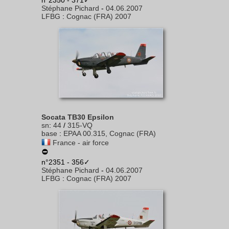
n°2350 - 371✓
Stéphane Pichard
-
04.06.2007
LFBG
:
Cognac (FRA) 2007
Socata TB30 Epsilon
sn
:
44
/
315-VQ
base
:
EPAA 00.315, Cognac (FRA)
France - air force
n°2351 - 356✓
Stéphane Pichard
-
04.06.2007
LFBG
:
Cognac (FRA) 2007