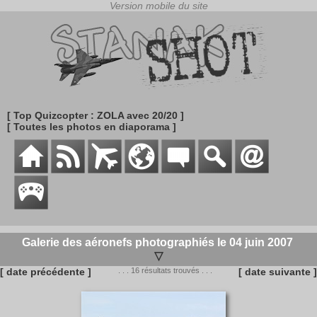
[ Top Quizcopter : ZOLA avec 20/20 ]
[ Toutes les photos en diaporama ]
Galerie des aéronefs photographiés le 04 juin 2007
▽
[ date précédente ]
. . . 16 résultats trouvés . . .
[ date suivante ]