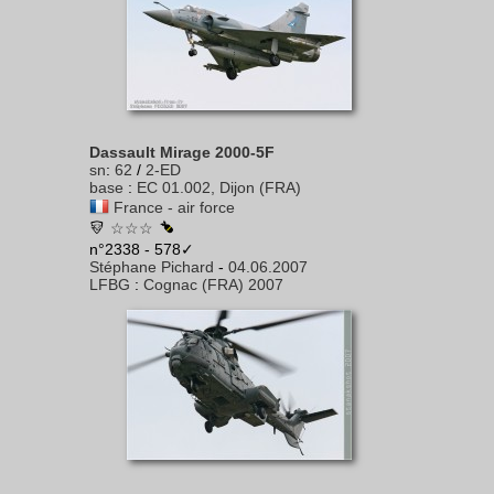
Dassault Mirage 2000-5F
sn
:
62
/
2-ED
base
:
EC 01.002, Dijon (FRA)
France - air force
☆☆☆
n°2338 - 578✓
Stéphane Pichard
-
04.06.2007
LFBG
:
Cognac (FRA) 2007