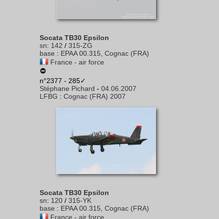
Socata TB30 Epsilon
sn
:
142
/
315-ZG
base
:
EPAA 00.315, Cognac (FRA)
France - air force
n°2377 - 285✓
Stéphane Pichard
-
04.06.2007
LFBG
:
Cognac (FRA) 2007
Socata TB30 Epsilon
sn
:
120
/
315-YK
base
:
EPAA 00.315, Cognac (FRA)
France - air force