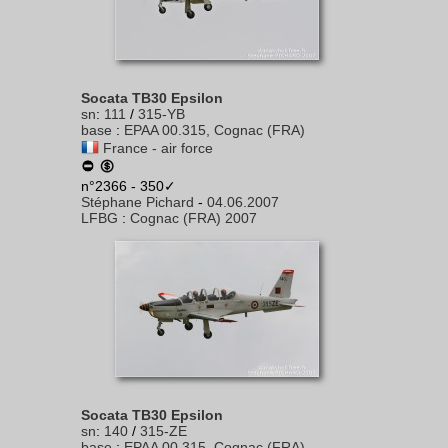
Socata TB30 Epsilon
sn
:
111
/
315-YB
base
:
EPAA 00.315, Cognac (FRA)
France - air force
n°2366 - 350✓
Stéphane Pichard
-
04.06.2007
LFBG
:
Cognac (FRA) 2007
Socata TB30 Epsilon
sn
:
140
/
315-ZE
base
:
EPAA 00.315, Cognac (FRA)