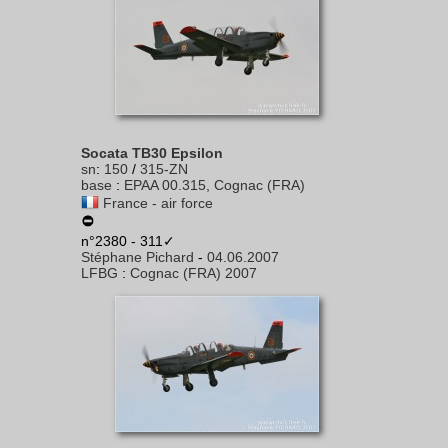
Socata TB30 Epsilon
sn
:
150
/
315-ZN
base
:
EPAA 00.315, Cognac (FRA)
France - air force
n°2380 - 311✓
Stéphane Pichard
-
04.06.2007
LFBG
:
Cognac (FRA) 2007