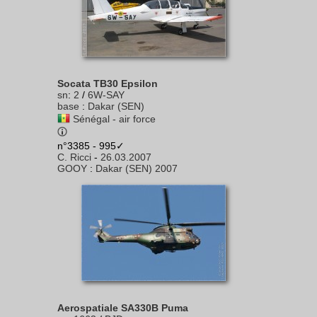
Socata TB30 Epsilon
sn
:
2
/
6W-SAY
base
:
Dakar (SEN)
Sénégal - air force
n°3385 - 995✓
C. Ricci
-
26.03.2007
GOOY
:
Dakar (SEN) 2007
Aerospatiale SA330B Puma