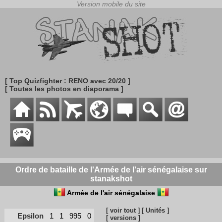
[ Top Quizfighter : RENO avec 20/20 ]
[ Toutes les photos en diaporama ]
Ordre de bataille de l'Armée de l'air sénégalaise sur
stanakshot
Armée de l'air sénégalaise
[ voir tout ]
[ Unités ]
Epsilon
1
1
995
0
[ versions ]