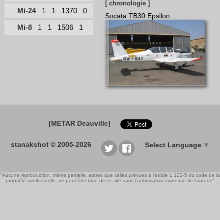
[ chronologie ]
Mi-24
1
1
1370
0
Socata TB30 Epsilon
Mi-8
1
1
1506
1
[METAR Deauville]
stanakshot © 2005-2026
Select Language
▼
"Aucune reproduction, même partielle, autres que celles prévues à l'article L 122-5 du code de la
propriété intellectuelle, ne peut être faite de ce site sans l'autorisation expresse de l'auteur."