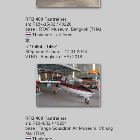
RFB 400 Fantrainer
sn
:
F18k-15/32
/
40226
base
:
RTAF Museum, Bangkok (THA)
Thaïlande - air force
n°10454 - 145✓
Stéphane Pichard
-
11.01.2018
VTBD
:
Bangkok (THA) 2018
RFB 400 Fantrainer
sn
:
F18-4/32
/
40204
base
:
Tango Squadron Air Museum, Chiang
Mai (THA)
Thaïlande