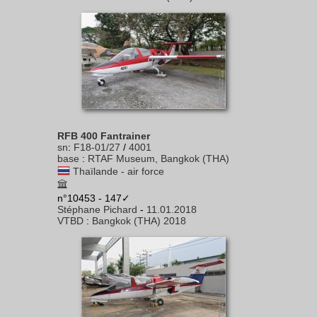
RFB 400 Fantrainer
sn
:
F18-01/27
/
4001
base
:
RTAF Museum, Bangkok (THA)
Thaïlande - air force
n°10453 - 147✓
Stéphane Pichard
-
11.01.2018
VTBD
:
Bangkok (THA) 2018