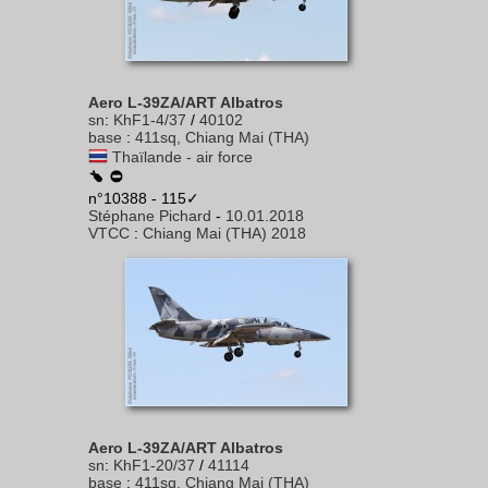
Aero L-39ZA/ART Albatros
sn
:
KhF1-4/37
/
40102
base
:
411sq, Chiang Mai (THA)
Thaïlande - air force
n°10388 - 115✓
Stéphane Pichard
-
10.01.2018
VTCC
:
Chiang Mai (THA) 2018
Aero L-39ZA/ART Albatros
sn
:
KhF1-20/37
/
41114
base
:
411sq, Chiang Mai (THA)