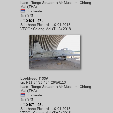
base
:
Tango Squadron Air Museum, Chiang
Mai (THA)
Thaïlande
n°10404 - 97✓
Stéphane Pichard
-
10.01.2018
VTCC
:
Chiang Mai (THA) 2018
Lockheed T-33A
sn
:
F11-34/26
/
34-26/56113
base
:
Tango Squadron Air Museum, Chiang
Mai (THA)
Thaïlande
n°10407 - 95✓
Stéphane Pichard
-
10.01.2018
VTCC
:
Chiang Mai (THA) 2018