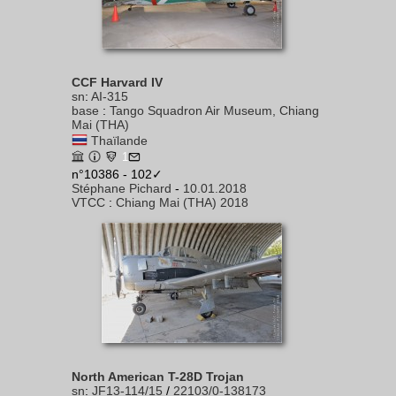
CCF Harvard IV
sn
:
AI-315
base
:
Tango Squadron Air Museum, Chiang
Mai (THA)
Thaïlande
1
n°10386 - 102✓
Stéphane Pichard
-
10.01.2018
VTCC
:
Chiang Mai (THA) 2018
North American T-28D Trojan
sn
:
JF13-114/15
/
22103/0-138173