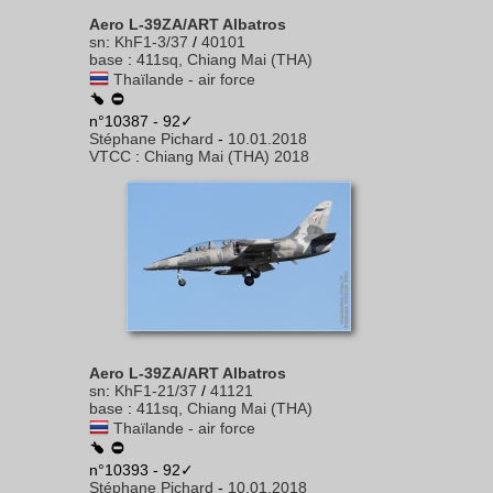
Aero L-39ZA/ART Albatros
sn
:
KhF1-3/37
/
40101
base
:
411sq, Chiang Mai (THA)
Thaïlande - air force
n°10387 - 92✓
Stéphane Pichard
-
10.01.2018
VTCC
:
Chiang Mai (THA) 2018
Aero L-39ZA/ART Albatros
sn
:
KhF1-21/37
/
41121
base
:
411sq, Chiang Mai (THA)
Thaïlande - air force
n°10393 - 92✓
Stéphane Pichard
-
10.01.2018