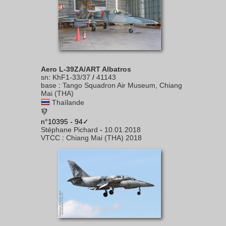
Aero L-39ZA/ART Albatros
sn
:
KhF1-33/37
/
41143
base
:
Tango Squadron Air Museum, Chiang
Mai (THA)
Thaïlande
n°10395 - 94✓
Stéphane Pichard
-
10.01.2018
VTCC
:
Chiang Mai (THA) 2018