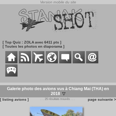
[ Top Quiz : ZOLA avec 6411 pts ]
[ Toutes les photos en diaporama ]
Galerie photo des avions vus à Chiang Mai (THA) en
2018
▽
[ listing avions ]
. . . 25 résultats trouvés . . .
page suivante >