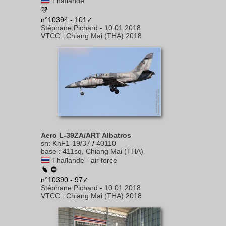
Thaïlande
n°10394 - 101✓
Stéphane Pichard
-
10.01.2018
VTCC
:
Chiang Mai (THA) 2018
Aero L-39ZA/ART Albatros
sn
:
KhF1-19/37
/
40110
base
:
411sq, Chiang Mai (THA)
Thaïlande - air force
n°10390 - 97✓
Stéphane Pichard
-
10.01.2018
VTCC
:
Chiang Mai (THA) 2018