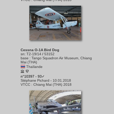
Cessna O-1A Bird Dog
sn
:
T2-19/14
/
53152
base
:
Tango Squadron Air Museum, Chiang
Mai (THA)
Thaïlande
n°10397 - 93✓
Stéphane Pichard
-
10.01.2018
VTCC
:
Chiang Mai (THA) 2018