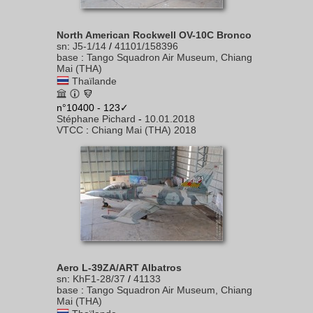
North American Rockwell OV-10C Bronco
sn
:
J5-1/14
/
41101/158396
base
:
Tango Squadron Air Museum, Chiang
Mai (THA)
Thaïlande
n°10400 - 123✓
Stéphane Pichard
-
10.01.2018
VTCC
:
Chiang Mai (THA) 2018
Aero L-39ZA/ART Albatros
sn
:
KhF1-28/37
/
41133
base
:
Tango Squadron Air Museum, Chiang
Mai (THA)