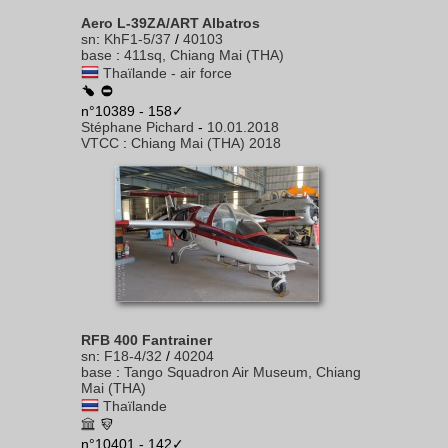
Aero L-39ZA/ART Albatros
sn
:
KhF1-5/37
/
40103
base
:
411sq, Chiang Mai (THA)
Thaïlande - air force
n°10389 - 158✓
Stéphane Pichard
-
10.01.2018
VTCC
:
Chiang Mai (THA) 2018
RFB 400 Fantrainer
sn
:
F18-4/32
/
40204
base
:
Tango Squadron Air Museum, Chiang
Mai (THA)
Thaïlande
n°10401 - 142✓