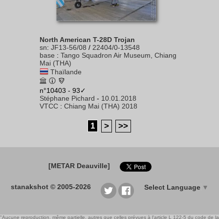
North American T-28D Trojan
sn
:
JF13-56/08
/
22404/0-13548
base
:
Tango Squadron Air Museum, Chiang
Mai (THA)
Thaïlande
n°10403 - 93✓
Stéphane Pichard
-
10.01.2018
VTCC
:
Chiang Mai (THA) 2018
1
>
>>
[METAR Deauville]
stanakshot © 2005-2026
Select Language
▼
"Aucune reproduction, même partielle, autres que celles prévues à l'article L 122-5 du code de la