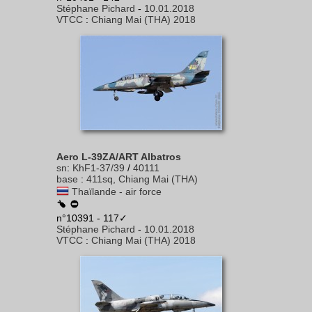
Stéphane Pichard
-
10.01.2018
VTCC
:
Chiang Mai (THA) 2018
Aero L-39ZA/ART Albatros
sn
:
KhF1-37/39
/
40111
base
:
411sq, Chiang Mai (THA)
Thaïlande - air force
n°10391 - 117✓
Stéphane Pichard
-
10.01.2018
VTCC
:
Chiang Mai (THA) 2018