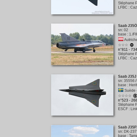
Stéphane P
LFBC
:
Caz
Saab J35Ö
sn
:
02
base
:
1./F
Autriche
☆☆☆
n°811 - 73
Stéphane P
LFBC
:
Caz
Saab J35J
sn
:
35556
base
:
Heri
Suède -
☆☆☆☆
n°523 - 26
Stéphane P
ESCF
:
Lin
Saab J35F
sn
:
DK-237
base
:
Tamp