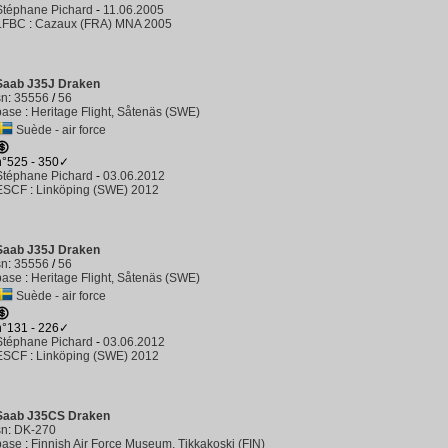
Stéphane Pichard
-
11.06.2005
LFBC
:
Cazaux (FRA) MNA 2005
Saab J35J Draken
sn
:
35556
/
56
base
:
Heritage Flight, Såtenäs (SWE)
Suède - air force
n°525 - 350✓
Stéphane Pichard
-
03.06.2012
ESCF
:
Linköping (SWE) 2012
Saab J35J Draken
sn
:
35556
/
56
base
:
Heritage Flight, Såtenäs (SWE)
Suède - air force
n°131 - 226✓
Stéphane Pichard
-
03.06.2012
ESCF
:
Linköping (SWE) 2012
Saab J35CS Draken
sn
:
DK-270
base
:
Finnish Air Force Museum, Tikkakoski (FIN)