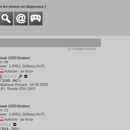
es les photos en diaporama ]
. . . 13 résultats trouvés . . .
Saab J35Ö Draken
sn
:
08
base
:
1./FlR2, Zeltweg (AUT)
Autriche - air force
☆☆☆☆
n°1148 - 947✓
Stéphane Pichard
-
04.09.2005
LIPI
:
Rivolto (ITA) 2005
Saab J35Ö Draken
sn
:
13
base
:
2./FlR2, Zeltweg (AUT)
Autriche - air force
☆☆☆☆
n°814 - 741✓