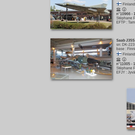
Finlande
n°10966 -
Stéphane P
EFTP
:
Tam
Saab J35S
sn
:
DK-223
base
:
Finn
Finlande
n°11005 -
Stéphane P
EFJY
:
Jyvä