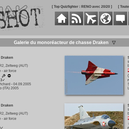
[ Top Quizfighter : RENO avec 20/20 ]
[ Tout
Galerie du monoréacteur de chasse Draken
▽
 Draken
lR2, Zeltweg (AUT)
 - air force
☆
53✓
ichard
-
04.09.2005
to (ITA) 2005
 Draken
lR2, Zeltweg (AUT)
 - air force
0✓