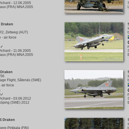
ichard
-
12.06.2005
aux (FRA) MNA 2005
 Draken
lR2, Zeltweg (AUT)
 - air force
4✓
ichard
-
11.06.2005
aux (FRA) MNA 2005
 Draken
/
56
tage Flight, Såtenäs (SWE)
 air force
8✓
ichard
-
03.06.2012
köping (SWE) 2012
S Draken
ere-Pirkkala (FIN)