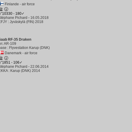
Finlande - air force
n°10330 - 180✓
Stéphane Pichard
-
16.05.2018
EFJY
:
Jyväskylä (FIN) 2018
Saab RF-35 Draken
sn
:
AR-109
base
:
Flyvestation Karup (DNK)
Danemark - air force
n°1851 - 106✓
Stéphane Pichard
-
22.06.2014
EKKA
:
Karup (DNK) 2014