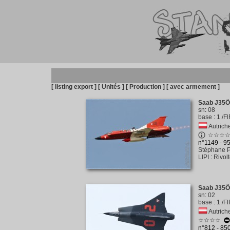
[ listing export ]
[ Unités ]
[ Production ]
[ avec armement ]
Saab J35Ö
sn
:
08
base
:
1./F
Autriche
☆☆☆
n°1149 - 9
Stéphane P
LIPI
:
Rivol
Saab J35Ö
sn
:
02
base
:
1./F
Autriche
☆☆☆☆
n°812 - 85