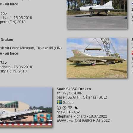
 - air force
 190✓
ichard
-
15.05.2018
pere (FIN) 2018
 Draken
ish Air Force Museum, Tikkakoski (FIN)
 - air force
 174✓
ichard
-
16.05.2018
skylä (FIN) 2018
Saab Sk35C Draken
sn
:
79
/
SE-DXP
base
:
SwAFHF, Såtenäs (SUE)
Suède
n°12081 - 45✓
Stéphane Pichard
-
18.07.2022
EGVA
:
Fairford (GBR) RIAT 2022