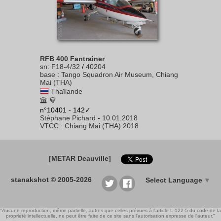
RFB 400 Fantrainer
sn
:
F18-4/32
/
40204
base
:
Tango Squadron Air Museum, Chiang
Mai (THA)
Thaïlande
n°10401 - 142✓
Stéphane Pichard
-
10.01.2018
VTCC
:
Chiang Mai (THA) 2018
[METAR Deauville]
stanakshot © 2005-2026
Select Language
▼
"Aucune reproduction, même partielle, autres que celles prévues à l'article L 122-5 du code de la
propriété intellectuelle, ne peut être faite de ce site sans l'autorisation expresse de l'auteur."