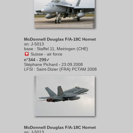
McDonnell Douglas F/A-18C Hornet
sn
:
J-5013
base
:
Staffel 11, Meiringen (CHE)
Suisse - air force
n°344 - 299✓
Stéphane Pichard
-
23.09.2008
LFSI
:
Saint-Dizier (FRA) PCTAM 2008
McDonnell Douglas F/A-18C Hornet
sn
:
J-5013