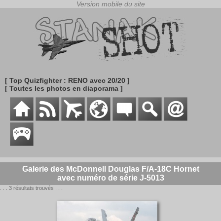
[ Top Quizfighter : RENO avec 20/20 ]
[ Toutes les photos en diaporama ]
Galerie des McDonnell Douglas F/A-18C Hornet
avec numéro de série J-5013
. . . 3 résultats trouvés . . .