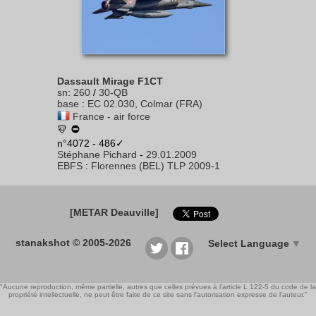
Dassault Mirage F1CT
sn
:
260
/
30-QB
base
:
EC 02.030, Colmar (FRA)
France - air force
n°4072 - 486✓
Stéphane Pichard
-
29.01.2009
EBFS
:
Florennes (BEL) TLP 2009-1
[METAR Deauville]
stanakshot © 2005-2026
Select Language
▼
"Aucune reproduction, même partielle, autres que celles prévues à l'article L 122-5 du code de la
propriété intellectuelle, ne peut être faite de ce site sans l'autorisation expresse de l'auteur."