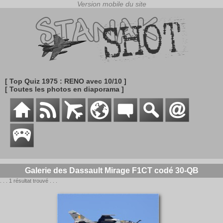
[ Top Quiz 1975 : RENO avec 10/10 ]
[ Toutes les photos en diaporama ]
Galerie des Dassault Mirage F1CT codé 30-QB
. . . 1 résultat trouvé . . .