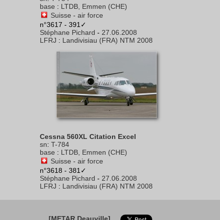
base
:
LTDB, Emmen (CHE)
Suisse - air force
n°3617 - 391✓
Stéphane Pichard
-
27.06.2008
LFRJ
:
Landivisiau (FRA) NTM 2008
Cessna 560XL Citation Excel
sn
:
T-784
base
:
LTDB, Emmen (CHE)
Suisse - air force
n°3618 - 381✓
Stéphane Pichard
-
27.06.2008
LFRJ
:
Landivisiau (FRA) NTM 2008
[METAR Deauville]