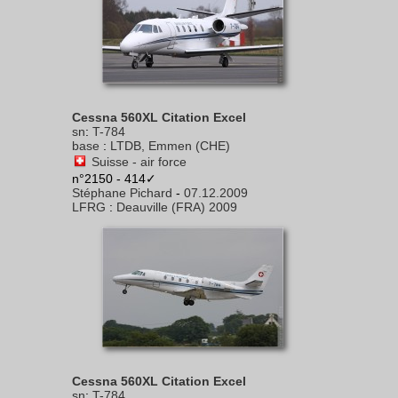
Cessna 560XL Citation Excel
sn
:
T-784
base
:
LTDB, Emmen (CHE)
Suisse - air force
n°2150 - 414✓
Stéphane Pichard
-
07.12.2009
LFRG
:
Deauville (FRA) 2009
Cessna 560XL Citation Excel
sn
:
T-784