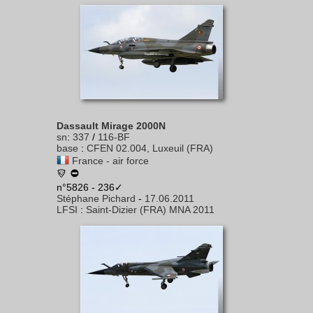
Dassault Mirage 2000N
sn
:
337
/
116-BF
base
:
CFEN 02.004, Luxeuil (FRA)
France - air force
n°5826 - 236✓
Stéphane Pichard
-
17.06.2011
LFSI
:
Saint-Dizier (FRA) MNA 2011