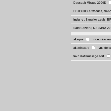
Dassault Mirage 2000D
EC 03.003
Ardennes
, Nan
insigne :
Sanglier assis, B
Saint-Dizier (FRA) MNA 20
attaque
monoréacteu
atterrissage
vue de g
train d'atterrissage sorti