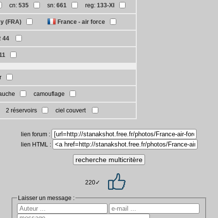
cn:
535
sn:
661
reg:
133-XI
cy (FRA)
France - air force
R 44
11
r
auche
camouflage
2 réservoirs
ciel couvert
lien forum :
lien HTML :
220✓
Laisser un message :