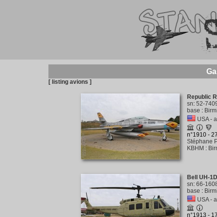
Ga
[ listing avions ]
Republic R
sn
:
52-740
base
:
Birm
USA - a
n°1910 - 
Stéphane P
KBHM
:
Bi
Bell UH-1D
sn
:
66-160
base
:
Birm
USA - 
n°1913 - 