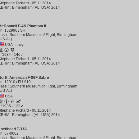
Stéphane Pichard
-
05.11.2014
KBHM
:
Birmingham (AL, USA) 2014
McDonnell F-4N Phantom II
sn
:
152996
/
SH
base
:
Southern Museum of Flight, Birmingham
(US-AL)
USA - navy
n°1934 - 146✓
Stéphane Pichard
-
05.11.2014
KBHM
:
Birmingham (AL, USA) 2014
North American F-86F Sabre
sn
:
12910
/
FU-910
base
:
Southern Museum of Flight, Birmingham
(US-AL)
USA
n°1935 - 123✓
Stéphane Pichard
-
05.11.2014
KBHM
:
Birmingham (AL, USA) 2014
Lockheed T-33A
sn
:
57-0602
base
:
Southern Museum of Flight, Birmingham