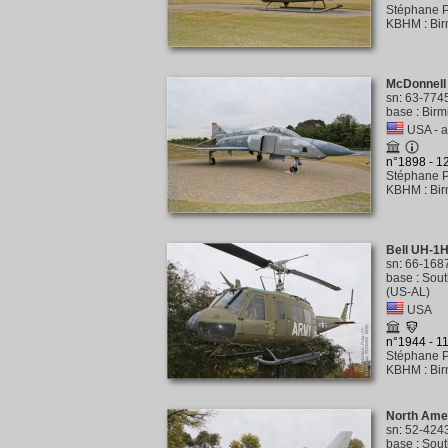
Stéphane P
KBHM
:
Bi
McDonnell
sn
:
63-774
base
:
Birm
USA - a
n°1898 - 
Stéphane P
KBHM
:
Bi
Bell UH-1H
sn
:
66-168
base
:
Sout
(US-AL)
USA
n°1944 - 1
Stéphane P
KBHM
:
Bi
North Ame
sn
:
52-424
base
:
Sout