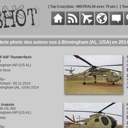
[ Top CrazyQuiz : MISTRAL56 avec 79 pts ]
[ To
lerie photo des avions vus à Birmingham (AL, USA) en 201
F-84F Thunderflash
9
ingham IAP (US-AL)
ir force
270✓
ichard
-
05.11.2014
rmingham (AL, USA) 2014
 Iroquois
86
/
AL-NG
ingham IAP (US-AL)
army
170✓