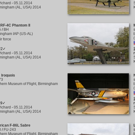
ichard
-
05.11.2014
rmingham (AL, USA) 2014
 RF-4C Phantom II
5
/
BH
ingham IAP (US-AL)
ir force
122✓
ichard
-
05.11.2014
rmingham (AL, USA) 2014
 Iroquois
73
hern Museum of Flight, Birmingham
19✓
ichard
-
05.11.2014
rmingham (AL, USA) 2014
rican F-86L Sabre
3
/
FU-243
hern Museum of Flight, Birmingham