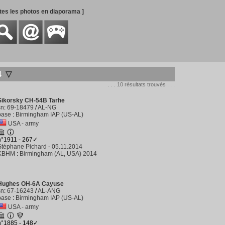
utes les photos en diaporama ]
4
▽
. . . 10 résultats trouvés . . .
Sikorsky CH-54B Tarhe
sn
:
69-18479
/
AL-NG
base
:
Birmingham IAP (US-AL)
USA - army
n°1911 - 267✓
Stéphane Pichard
-
05.11.2014
KBHM
:
Birmingham (AL, USA) 2014
Hughes OH-6A Cayuse
sn
:
67-16243
/
AL-ANG
base
:
Birmingham IAP (US-AL)
USA - army
n°1885 - 148✓