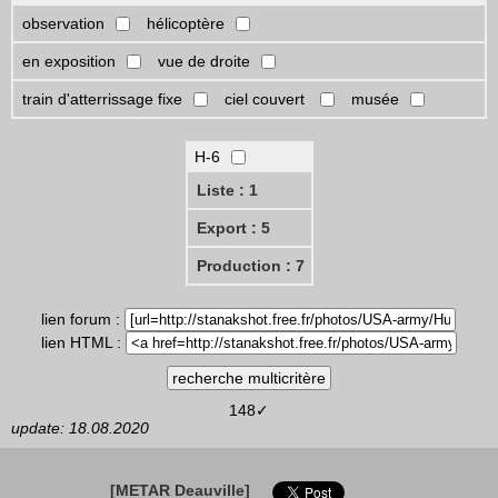
observation
hélicoptère
en exposition
vue de droite
train d'atterrissage fixe
ciel couvert
musée
H-6
Liste : 1
Export : 5
Production : 7
lien forum :
lien HTML :
148✓
update: 18.08.2020
[METAR Deauville]