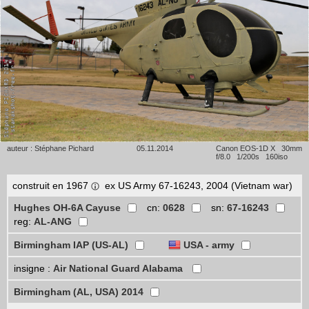
auteur : Stéphane Pichard
05.11.2014
Canon EOS-1D X 30mm
f/8.0 1/200s 160iso
construit en 1967
ex US Army 67-16243, 2004 (Vietnam war)
Hughes OH-6A Cayuse
cn:
0628
sn:
67-16243
reg:
AL-ANG
Birmingham IAP (US-AL)
USA - army
insigne :
Air National Guard Alabama
Birmingham (AL, USA) 2014