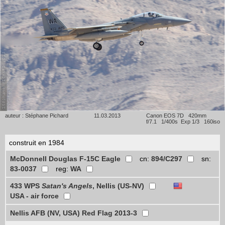
auteur : Stéphane Pichard
11.03.2013
Canon EOS 7D 420mm
f/7.1 1/400s Exp 1/3 160iso
construit en 1984
McDonnell Douglas F-15C Eagle
cn:
894/C297
sn:
83-0037
reg:
WA
433 WPS
Satan's Angels
, Nellis (US-NV)
USA - air force
Nellis AFB (NV, USA) Red Flag 2013-3