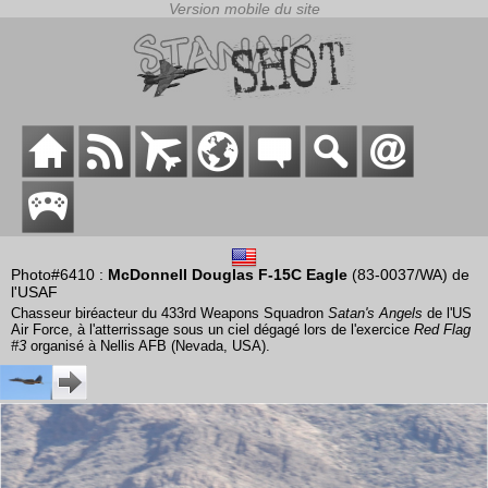
Photo#6410 :
McDonnell Douglas F-15C Eagle
(83-0037/WA) de
l'USAF
Chasseur biréacteur du 433rd Weapons Squadron
Satan's Angels
de l'US
Air Force, à l'atterrissage sous un ciel dégagé lors de l'exercice
Red Flag
#3
organisé à Nellis AFB (Nevada, USA).