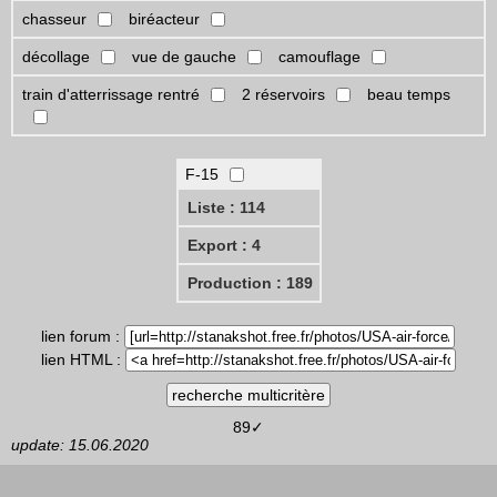
chasseur
biréacteur
décollage
vue de gauche
camouflage
train d'atterrissage rentré
2 réservoirs
beau temps
F-15
Liste : 114
Export : 4
Production : 189
lien forum :
lien HTML :
89✓
update: 15.06.2020