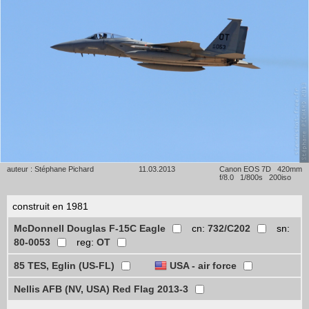
auteur : Stéphane Pichard
11.03.2013
Canon EOS 7D 420mm
f/8.0 1/800s 200iso
construit en 1981
McDonnell Douglas F-15C Eagle
cn:
732/C202
sn:
80-0053
reg:
OT
85 TES, Eglin (US-FL)
USA - air force
Nellis AFB (NV, USA) Red Flag 2013-3