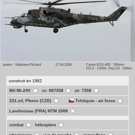
auteur : Stéphane Pichard
27.06.2008
Canon EOS 40D 300mm
f/11.0 1/200s Exp 1/3 100iso
construit en 1982
Mil Mi-24V
cn:
087358
sn:
7358
231.vrl, Přerov (CZE)
Tchéquie - air force
Landivisiau (FRA) NTM 2008
combat
hélicoptère
atterrissage
vue de gauche
camouflage