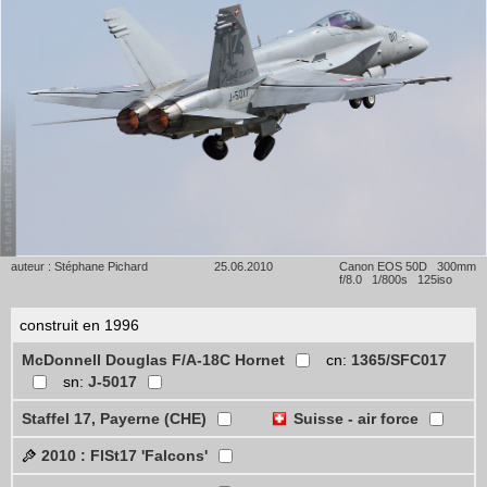
auteur : Stéphane Pichard
25.06.2010
Canon EOS 50D 300mm
f/8.0 1/800s 125iso
construit en 1996
McDonnell Douglas F/A-18C Hornet
cn:
1365/SFC017
sn:
J-5017
Staffel 17, Payerne (CHE)
Suisse - air force
2010 : FlSt17 'Falcons'