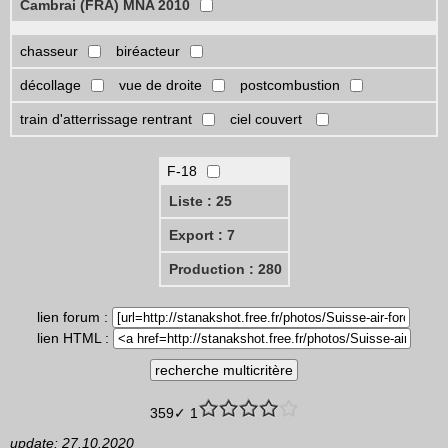
Cambrai (FRA) MNA 2010
chasseur
biréacteur
décollage
vue de droite
postcombustion
train d'atterrissage rentrant
ciel couvert
F-18
Liste : 25
Export : 7
Production : 280
lien forum :
lien HTML :
359✓ 1
update: 27.10.2020