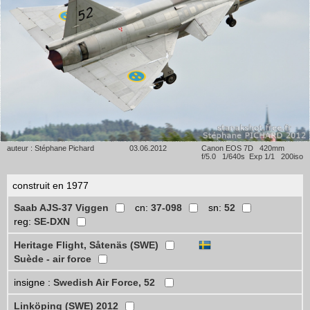
auteur : Stéphane Pichard
03.06.2012
Canon EOS 7D 420mm
f/5.0 1/640s Exp 1/1 200iso
construit en 1977
Saab AJS-37 Viggen
cn:
37-098
sn:
52
reg:
SE-DXN
Heritage Flight, Såtenäs (SWE)
Suède - air force
insigne :
Swedish Air Force, 52
Linköping (SWE) 2012