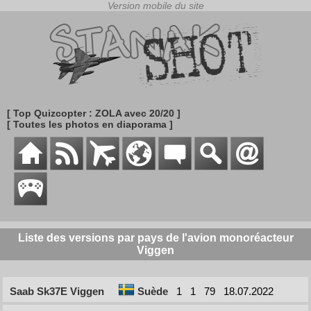
[ Top Quizcopter : ZOLA avec 20/20 ]
[ Toutes les photos en diaporama ]
Liste des versions par pays de l'avion monoréacteur
Viggen
Saab Sk37E Viggen
Suède
1
1
79
18.07.2022