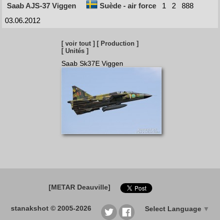
Saab AJS-37 Viggen
Suède - air force
1
2
888
03.06.2012
[ voir tout ]
[ Production ]
[ Unités ]
Saab Sk37E Viggen
[METAR Deauville]
stanakshot © 2005-2026
Select Language
▼