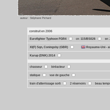
auteur : Stéphane Pichard
construit en 2006
Eurofighter Typhoon FGR4
cn:
115/BS026
sn:
XI(F) Sqn, Coningsby (GBR)
Royaume-Uni - ai
Karup (DNK) 2014
chasseur
biréacteur
statique
vue de gauche
train d'atterrissage sorti
2 réservoirs
beau temp