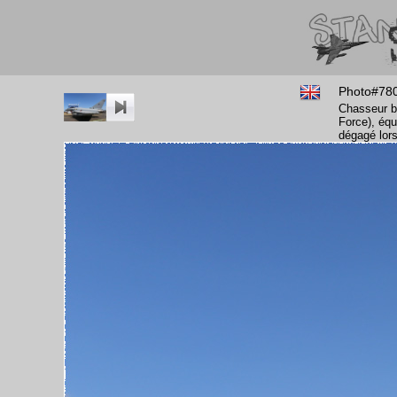
Photo#78
Chasseur bi
Force), équ
dégagé lor