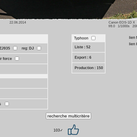
22.06.2014
Canon EOS-1D X
f/8.0 1/1000s 20
lien
Typhoon
lien
Liste : 52
ZJ935
reg:
DJ
Export : 6
r force
Production : 150
s
103✓