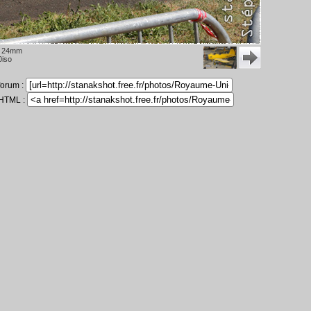
 24mm
0iso
 forum :
 HTML :