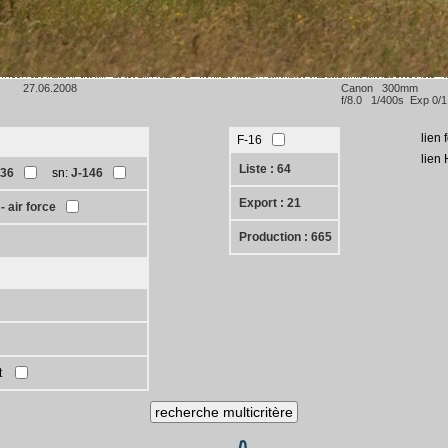
27.06.2008
Canon 300mm
f/8.0 1/400s Exp 0/
lien 
F-16
lien
Liste : 64
136
sn:
J-146
Export : 21
 air force
Production : 665
t