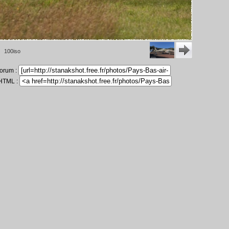
1 100iso
forum :
 HTML :