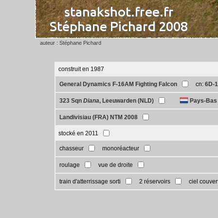
auteur : Stéphane Pichard
construit en 1987
General Dynamics F-16AM Fighting Falcon
cn:
6D-
323 Sqn
Diana
, Leeuwarden (NLD)
Pays-Bas -
Landivisiau (FRA) NTM 2008
stocké en 2011
chasseur
monoréacteur
roulage
vue de droite
train d'atterrissage sorti
2 réservoirs
ciel couver