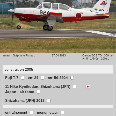
auteur : Stéphane Pichard
17.04.2013
Canon EOS 7D 300mm
f/4.5 1/640s 100iso
construit en 2005
Fuji T-7
cn:
24
sn:
56-5924
11 Hiko Kyoikudan, Shizuhama (JPN)
Japon - air force
Shizuhama (JPN) 2013
entraînement
monomoteur