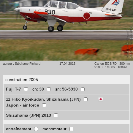
auteur : Stéphane Pichard
17.04.2013
Canon EOS 7D 300mm
f/10.0 1/160s 100iso
construit en 2005
Fuji T-7
cn:
30
sn:
56-5930
11 Hiko Kyoikudan, Shizuhama (JPN)
Japon - air force
Shizuhama (JPN) 2013
entraînement
monomoteur