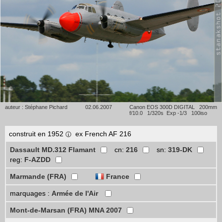
auteur : Stéphane Pichard
02.06.2007
Canon EOS 300D DIGITAL 200mm
f/10.0 1/320s Exp -1/3 100iso
construit en 1952
ex French AF 216
Dassault MD.312 Flamant
cn:
216
sn:
319-DK
reg:
F-AZDD
Marmande (FRA)
France
marquages :
Armée de l'Air
Mont-de-Marsan (FRA) MNA 2007