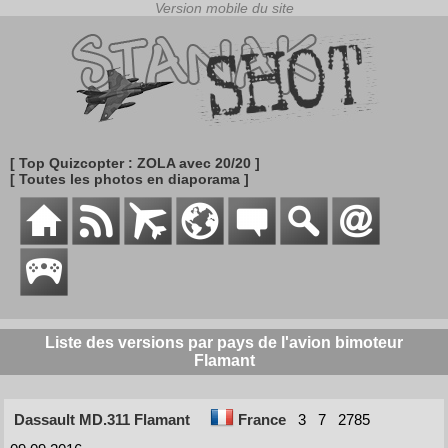
[ Top Quizcopter : ZOLA avec 20/20 ]
[ Toutes les photos en diaporama ]
Liste des versions par pays de l'avion bimoteur
Flamant
Dassault MD.311 Flamant
France
3
7
2785