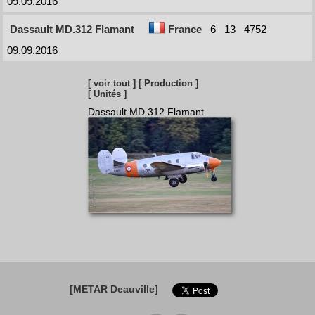
09.09.2016
Dassault MD.312 Flamant
France
6
13
4752
09.09.2016
[ voir tout ]
[ Production ]
[ Unités ]
Dassault MD.312 Flamant
[METAR Deauville]