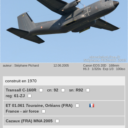
auteur : Stéphane Pichard
12.06.2005
Canon EOS 20D 168mm
f/6.3 1/320s Exp 1/3 100iso
construit en 1970
Transall C-160R
cn:
92
sn:
R92
reg:
61-ZJ
ET 01.061
Touraine
, Orléans (FRA)
France - air force
Cazaux (FRA) MNA 2005