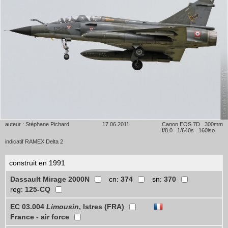
auteur : Stéphane Pichard
17.06.2011
Canon EOS 7D 300mm
f/8.0 1/640s 160iso
indicatif RAMEX Delta 2
construit en 1991
Dassault Mirage 2000N
cn:
374
sn:
370
reg:
125-CQ
EC 03.004
Limousin
, Istres (FRA)
France - air force