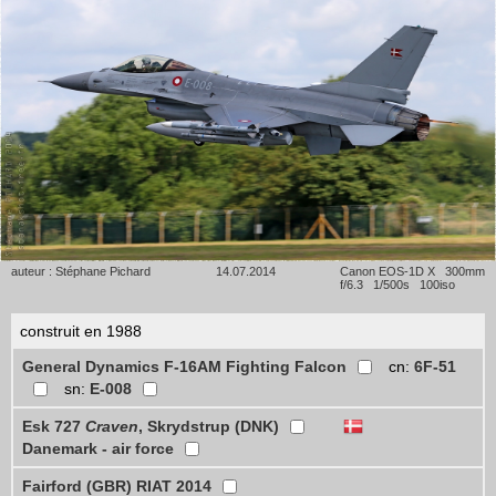
auteur : Stéphane Pichard
14.07.2014
Canon EOS-1D X 300mm
f/6.3 1/500s 100iso
construit en 1988
General Dynamics F-16AM Fighting Falcon
cn:
6F-51
sn:
E-008
Esk 727
Craven
, Skrydstrup (DNK)
Danemark - air force
Fairford (GBR) RIAT 2014