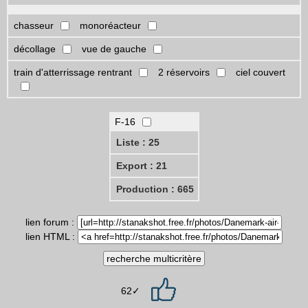
chasseur
monoréacteur
décollage
vue de gauche
train d'atterrissage rentrant
2 réservoirs
ciel couvert
F-16
Liste : 25
Export : 21
Production : 665
lien forum :
lien HTML :
62✓