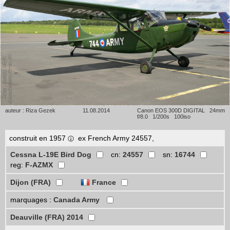
auteur : Riza Gezek
11.08.2014
Canon EOS 300D DIGITAL 24mm
f/8.0 1/200s 100iso
construit en 1957
ex French Army 24557,
Cessna L-19E Bird Dog
cn:
24557
sn:
16744
reg:
F-AZMX
Dijon (FRA)
France
marquages :
Canada Army
Deauville (FRA) 2014