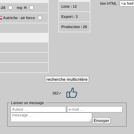
lien HTML :
Liste : 12
-28
reg:
H
Export : 3
Autriche - air force
Production : 28
382✓
Laisser un message :