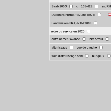
Saab 105Ö
cn:
105-428
sn:
RH
Düsentrainerstaffel, Linz (AUT)
Landivisiau (FRA) NTM 2008
retiré du service en 2020
entraînement avancé
biréacteur
atterrissage
vue de gauche
train d'atterrissage sorti
nuageux