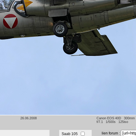
26.06.2008
Canon EOS 40D 300mm
f/7.1 1/500s 125iso
lien forum :
Saab 105