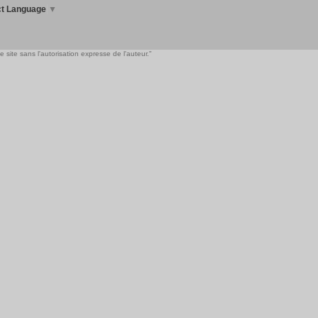
ct Language
▼
 site sans l'autorisation expresse de l'auteur."