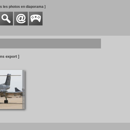
es les photos en diaporama ]
ons export ]