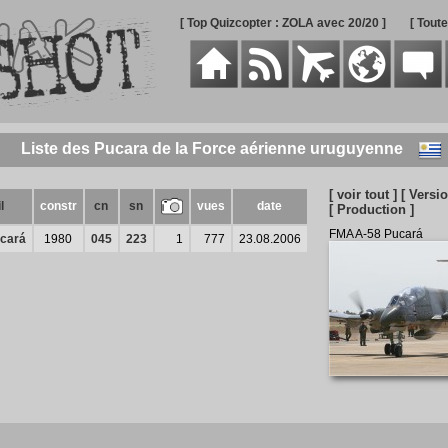
[ Top Quizcopter : ZOLA avec 20/20 ]
[ Tout
Liste des Pucara de la Force aérienne uruguyenne
[ voir tout ]
[ Versi
l
constr
cn
sn
vues
date
[ Production ]
FMA A-58 Pucará
cará
1980
045
223
1
777
23.08.2006