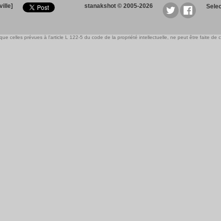
ille]
stanakshot © 2005-2026
Sele
e celles prévues à l'article L 122-5 du code de la propriété intellectuelle, ne peut être faite de ce