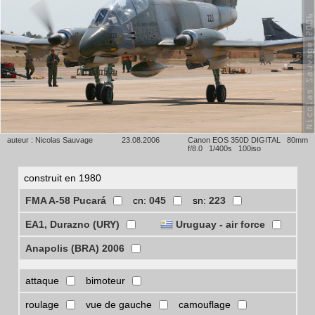
auteur : Nicolas Sauvage
23.08.2006
Canon EOS 350D DIGITAL 80mm
f/8.0 1/400s 100iso
construit en 1980
FMA A-58 Pucará
cn:
045
sn:
223
EA1, Durazno (URY)
Uruguay - air force
Anapolis (BRA) 2006
attaque
bimoteur
roulage
vue de gauche
camouflage