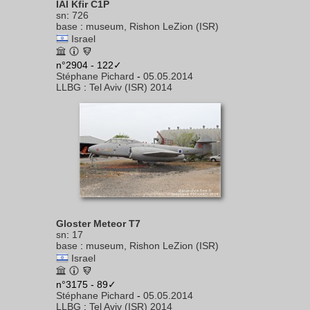
IAI Kfir C1P
sn
:
726
base
:
museum, Rishon LeZion (ISR)
Israel
n°2904 - 122✓
Stéphane Pichard
-
05.05.2014
LLBG
:
Tel Aviv (ISR) 2014
Gloster Meteor T7
sn
:
17
base
:
museum, Rishon LeZion (ISR)
Israel
n°3175 - 89✓
Stéphane Pichard
-
05.05.2014
LLBG
:
Tel Aviv (ISR) 2014