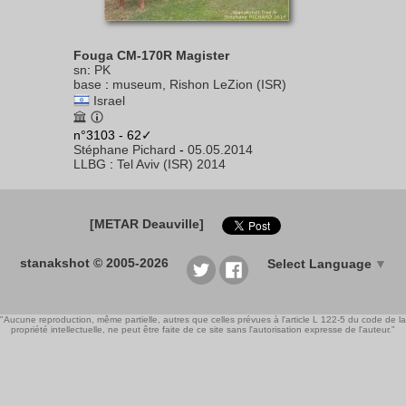
Fouga CM-170R Magister
sn
:
PK
base
:
museum, Rishon LeZion (ISR)
Israel
n°3103 - 62✓
Stéphane Pichard
-
05.05.2014
LLBG
:
Tel Aviv (ISR) 2014
[METAR Deauville]
stanakshot © 2005-2026
Select Language
▼
"Aucune reproduction, même partielle, autres que celles prévues à l'article L 122-5 du code de la
propriété intellectuelle, ne peut être faite de ce site sans l'autorisation expresse de l'auteur."