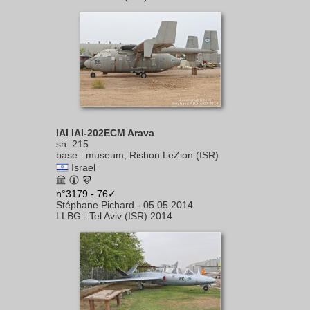
IAI IAI-202ECM Arava
sn
:
215
base
:
museum, Rishon LeZion (ISR)
Israel
n°3179 - 76✓
Stéphane Pichard
-
05.05.2014
LLBG
:
Tel Aviv (ISR) 2014