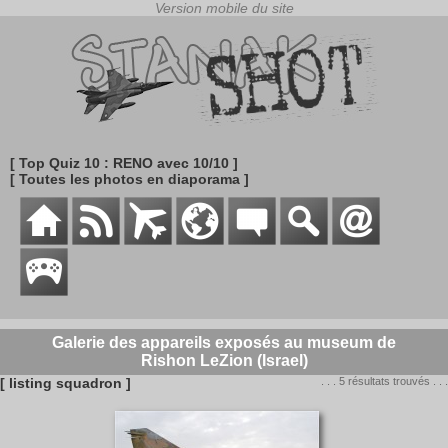
[ Top Quiz 10 : RENO avec 10/10 ]
[ Toutes les photos en diaporama ]
Galerie des appareils exposés au museum de
Rishon LeZion (Israel)
[ listing squadron ]
. . . 5 résultats trouvés . . .